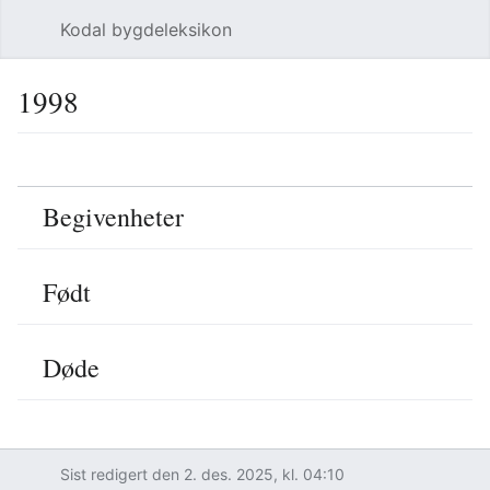
Kodal bygdeleksikon
Åpne hovedmenyen
Søk
1998
Språk
Overvåk
Rediger
Begivenheter
Født
Døde
Sist redigert den 2. des. 2025, kl. 04:10