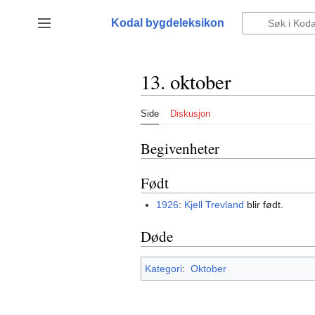
Hopp
til
Kodal bygdeleksikon
Vis/skjul sidefelt
innhold
13. oktober
Side
Diskusjon
Begivenheter
Født
1926
:
Kjell Trevland
blir født.
Døde
Kategori
:
Oktober