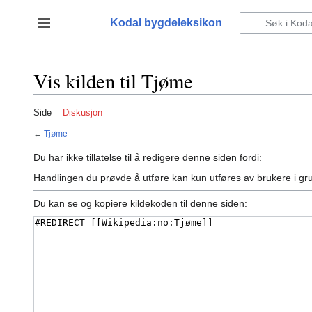
Hopp
til
Kodal bygdeleksikon
Vis/skjul sidefelt
innhold
Vis kilden til Tjøme
Side
Diskusjon
←
Tjøme
Du har ikke tillatelse til å redigere denne siden fordi:
Handlingen du prøvde å utføre kan kun utføres av brukere i g
Du kan se og kopiere kildekoden til denne siden: