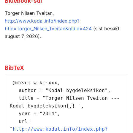
Bluebook-stil
Torger Nilsen Tveitan,
http://www.kodal.info/index.php?
title=Torger_Nilsen_Tveitan&oldid=424
(sist besøkt
august 7, 2026).
BibTeX
 @misc{ wiki:xxx,

   author = "Kodal bygdeleksikon",

   title = "Torger Nilsen Tveitan --- 
Kodal bygdeleksikon{,} ",

   year = "2014",

   url = 
"
http://www.kodal.info/index.php?