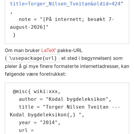
title=Torger_Nilsen_Tveitan&oldid=424
"
,

   note = "[På internett; besøkt 7-
august-2026]"

Om man bruker
LaTeX
' pakke-URL
(
et sted i begynnelsen) som
\usepackage{url}
pleier å gi mye finere formaterte internettadresser, kan
følgende være foretrukket:
 @misc{ wiki:xxx,

   author = "Kodal bygdeleksikon",

   title = "Torger Nilsen Tveitan --- 
Kodal bygdeleksikon{,} ",

   year = "2014",

   url = 