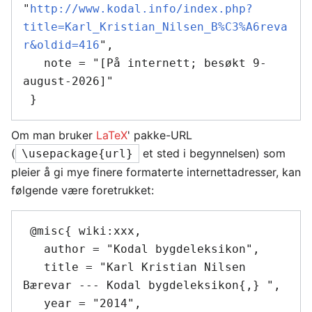
"
http://www.kodal.info/index.php?
title=Karl_Kristian_Nilsen_B%C3%A6reva
r&oldid=416
",

   note = "[På internett; besøkt 9-
august-2026]"

Om man bruker
LaTeX
' pakke-URL
(
et sted i begynnelsen) som
\usepackage{url}
pleier å gi mye finere formaterte internettadresser, kan
følgende være foretrukket:
 @misc{ wiki:xxx,

   author = "Kodal bygdeleksikon",

   title = "Karl Kristian Nilsen 
Bærevar --- Kodal bygdeleksikon{,} ",

   year = "2014",
