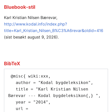
Bluebook-stil
Karl Kristian Nilsen Bærevar,
http://www.kodal.info/index.php?
title=Karl_Kristian_Nilsen_B%C3%A6revar&oldid=416
(sist besøkt august 9, 2026).
BibTeX
 @misc{ wiki:xxx,

   author = "Kodal bygdeleksikon",

   title = "Karl Kristian Nilsen 
Bærevar --- Kodal bygdeleksikon{,} ",

   year = "2014",

   url = 