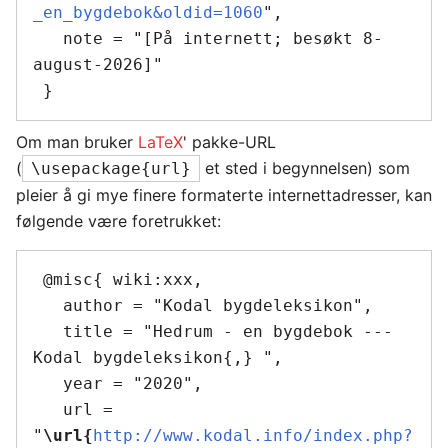
_en_bygdebok&oldid=1060
",

   note = "[På internett; besøkt 8-
august-2026]"

Om man bruker
LaTeX
' pakke-URL
(
et sted i begynnelsen) som
\usepackage{url}
pleier å gi mye finere formaterte internettadresser, kan
følgende være foretrukket:
 @misc{ wiki:xxx,

   author = "Kodal bygdeleksikon",

   title = "Hedrum - en bygdebok --- 
Kodal bygdeleksikon{,} ",

   year = "2020",

   url = 
"
\url{
http://www.kodal.info/index.php?