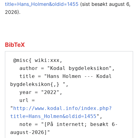
title=Hans_Holmen&oldid=1455
(sist besøkt august 6,
2026).
BibTeX
 @misc{ wiki:xxx,

   author = "Kodal bygdeleksikon",

   title = "Hans Holmen --- Kodal 
bygdeleksikon{,} ",

   year = "2022",

   url = 
"
http://www.kodal.info/index.php?
title=Hans_Holmen&oldid=1455
",

   note = "[På internett; besøkt 6-
august-2026]"
