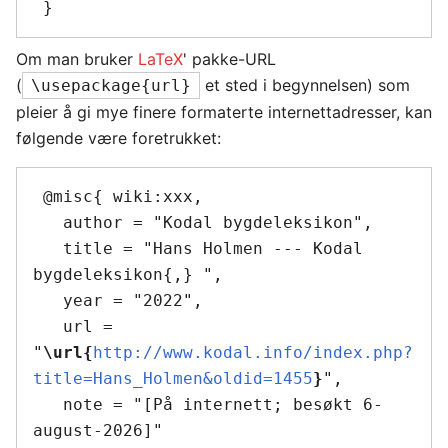
Om man bruker
LaTeX
' pakke-URL
(
et sted i begynnelsen) som
\usepackage{url}
pleier å gi mye finere formaterte internettadresser, kan
følgende være foretrukket:
 @misc{ wiki:xxx,

   author = "Kodal bygdeleksikon",

   title = "Hans Holmen --- Kodal 
bygdeleksikon{,} ",

   year = "2022",

   url = 
"
\url{
http://www.kodal.info/index.php?
title=Hans_Holmen&oldid=1455
}
",

   note = "[På internett; besøkt 6-
august-2026]"
