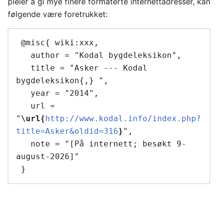
pleier å gi mye finere formaterte internettadresser, kan
følgende være foretrukket:
 @misc{ wiki:xxx,

   author = "Kodal bygdeleksikon",

   title = "Asker --- Kodal 
bygdeleksikon{,} ",

   year = "2014",

   url = 
"
\url{
http://www.kodal.info/index.php?
title=Asker&oldid=316
}
",

   note = "[På internett; besøkt 9-
august-2026]"
