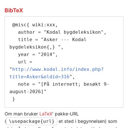
BibTeX
 @misc{ wiki:xxx,

   author = "Kodal bygdeleksikon",

   title = "Asker --- Kodal 
bygdeleksikon{,} ",

   year = "2014",

   url = 
"
http://www.kodal.info/index.php?
title=Asker&oldid=316
",

   note = "[På internett; besøkt 9-
august-2026]"

Om man bruker
LaTeX
' pakke-URL
(
et sted i begynnelsen) som
\usepackage{url}