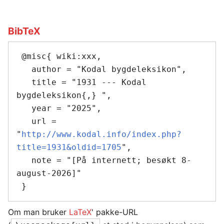
BibTeX
 @misc{ wiki:xxx,

   author = "Kodal bygdeleksikon",

   title = "1931 --- Kodal 
bygdeleksikon{,} ",

   year = "2025",

   url = 
"
http://www.kodal.info/index.php?
title=1931&oldid=1705
",

   note = "[På internett; besøkt 8-
august-2026]"

Om man bruker
LaTeX
' pakke-URL