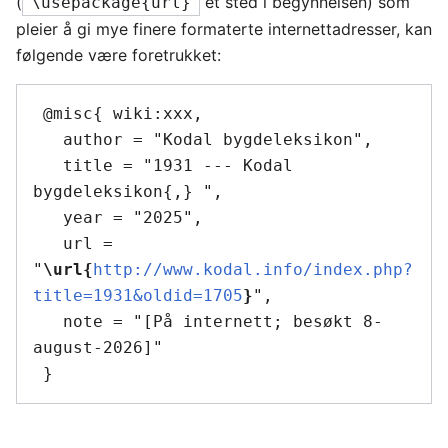
(
et sted i begynnelsen) som
\usepackage{url}
pleier å gi mye finere formaterte internettadresser, kan
følgende være foretrukket:
 @misc{ wiki:xxx,

   author = "Kodal bygdeleksikon",

   title = "1931 --- Kodal 
bygdeleksikon{,} ",

   year = "2025",

   url = 
"
\url{
http://www.kodal.info/index.php?
title=1931&oldid=1705
}
",

   note = "[På internett; besøkt 8-
august-2026]"
