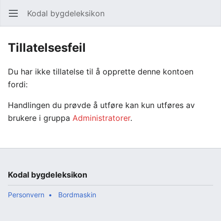
Kodal bygdeleksikon
Åpne hovedmenyen
Søk
Tillatelsesfeil
Du har ikke tillatelse til å opprette denne kontoen
fordi:
Handlingen du prøvde å utføre kan kun utføres av
brukere i gruppa
Administratorer
.
Kodal bygdeleksikon
Personvern
Bordmaskin