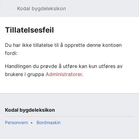
Kodal bygdeleksikon
Åpne hovedmenyen
Søk
Tillatelsesfeil
Du har ikke tillatelse til å opprette denne kontoen
fordi:
Handlingen du prøvde å utføre kan kun utføres av
brukere i gruppa
Administratorer
.
Kodal bygdeleksikon
Personvern
Bordmaskin