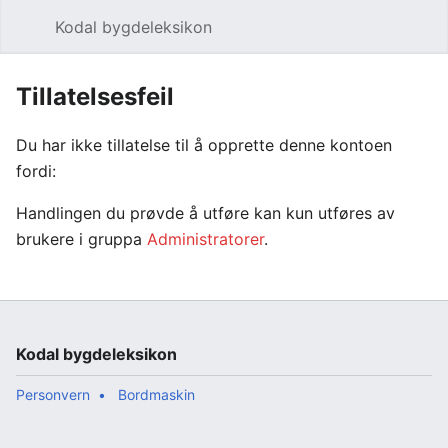
Kodal bygdeleksikon
Åpne hovedmenyen
Søk
Tillatelsesfeil
Du har ikke tillatelse til å opprette denne kontoen
fordi:
Handlingen du prøvde å utføre kan kun utføres av
brukere i gruppa
Administratorer
.
Kodal bygdeleksikon
Personvern
Bordmaskin