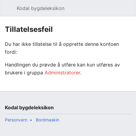
Kodal bygdeleksikon
Åpne hovedmenyen
Søk
Tillatelsesfeil
Du har ikke tillatelse til å opprette denne kontoen
fordi:
Handlingen du prøvde å utføre kan kun utføres av
brukere i gruppa
Administratorer
.
Kodal bygdeleksikon
Personvern
Bordmaskin