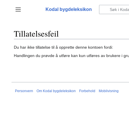
Hopp
til
Kodal bygdeleksikon
Vis/skjul sidefelt
innhold
Tillatelsesfeil
Du har ikke tillatelse til å opprette denne kontoen fordi:
Handlingen du prøvde å utføre kan kun utføres av brukere i g
Personvern
Om Kodal bygdeleksikon
Forbehold
Mobilvisning