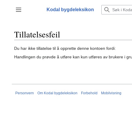
Hopp
til
Kodal bygdeleksikon
Vis/skjul sidefelt
innhold
Tillatelsesfeil
Du har ikke tillatelse til å opprette denne kontoen fordi:
Handlingen du prøvde å utføre kan kun utføres av brukere i g
Personvern
Om Kodal bygdeleksikon
Forbehold
Mobilvisning