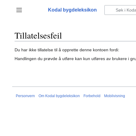
Hopp
til
Kodal bygdeleksikon
Vis/skjul sidefelt
innhold
Tillatelsesfeil
Du har ikke tillatelse til å opprette denne kontoen fordi:
Handlingen du prøvde å utføre kan kun utføres av brukere i g
Personvern
Om Kodal bygdeleksikon
Forbehold
Mobilvisning