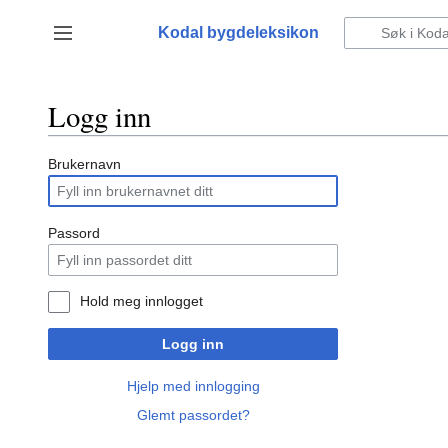
Hopp
til
Kodal bygdeleksikon
Vis/skjul sidefelt
innhold
Logg inn
Brukernavn
Passord
Hold meg innlogget
Logg inn
Hjelp med innlogging
Glemt passordet?