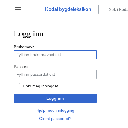
Hopp
til
Kodal bygdeleksikon
Vis/skjul sidefelt
innhold
Logg inn
Brukernavn
Passord
Hold meg innlogget
Logg inn
Hjelp med innlogging
Glemt passordet?