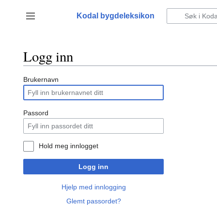
Hopp
til
Kodal bygdeleksikon
Vis/skjul sidefelt
innhold
Logg inn
Brukernavn
Passord
Hold meg innlogget
Logg inn
Hjelp med innlogging
Glemt passordet?