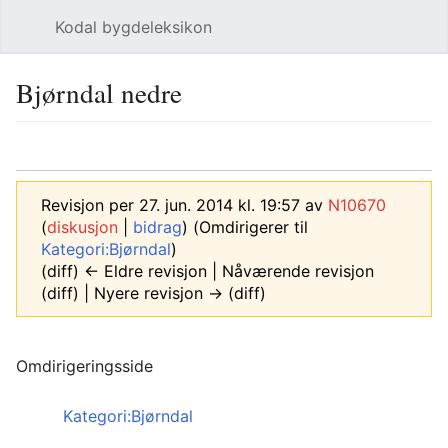
Kodal bygdeleksikon
Åpne hovedmenyen
Søk
Bjørndal nedre
Språk
Overvåk
Rediger
Revisjon per 27. jun. 2014 kl. 19:57 av
N10670
(
diskusjon
|
bidrag
)
(Omdirigerer til
Kategori:Bjørndal
)
(diff) ← Eldre revisjon | Nåværende revisjon
(diff) | Nyere revisjon → (diff)
Omdirigeringsside
Omdirigering til:
Kategori:Bjørndal