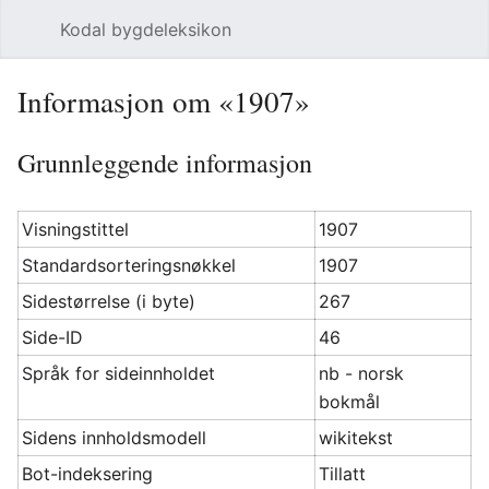
Kodal bygdeleksikon
Åpne hovedmenyen
Søk
Informasjon om «1907»
Grunnleggende informasjon
Visningstittel
1907
Standardsorteringsnøkkel
1907
Sidestørrelse (i byte)
267
Side-ID
46
Språk for sideinnholdet
nb - norsk
bokmål
Sidens innholdsmodell
wikitekst
Bot-indeksering
Tillatt