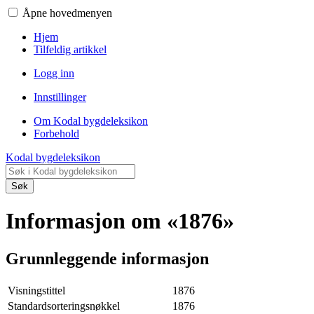
Åpne hovedmenyen
Hjem
Tilfeldig artikkel
Logg inn
Innstillinger
Om Kodal bygdeleksikon
Forbehold
Kodal bygdeleksikon
Søk
Informasjon om «1876»
Grunnleggende informasjon
Visningstittel
1876
Standardsorteringsnøkkel
1876