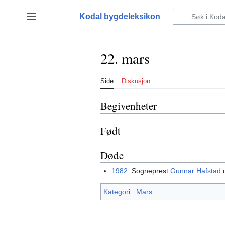
Hopp
til
Kodal bygdeleksikon
Vis/skjul sidefelt
innhold
22. mars
Side
Diskusjon
Begivenheter
Født
Døde
1982
: Sogneprest
Gunnar Hafstad
d
Kategori
:
Mars